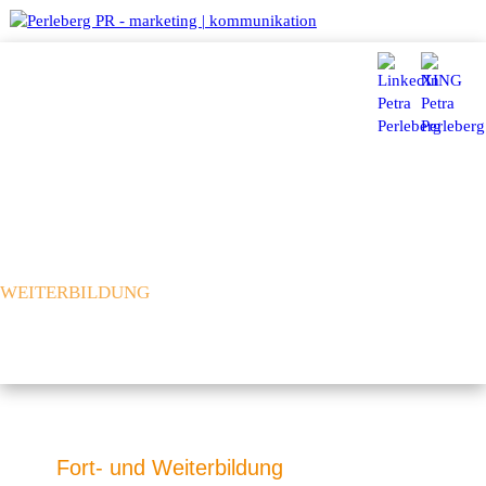
HOME
AKTUELLES
FACHBEITRÄGE
WEB UND ONLINE-MAGAZINE
PROFIL
SO SEHE ICH
DAS
QUALIFIKATIONEN
AUSZEICHNUNGEN
PORTFOLIO
MARKETING |
KOMMUNIKATION
BERATUNG
COACHING
SEMINARE
FORT- UND
WEITERBILDUNG
TERMINE
COACHING
KUNDEN
KUNDENSTIMMEN
KUNDENWÜNSCHE
KONTAKT
Fort- und Weiterbildung